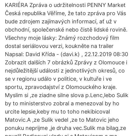
KARIÉRA Zpráva o udržitelnosti PENNY Market
Česká republika Věříme, že tato zpráva pro Vás
bude zdrojem zajímavých informací, ať už v
obchodní, společenské nebo čistě lidské rovině.
Všechny moje lásky: Známý rozchodový film
dostal seriálovou verzi, koukněte na trailer
Napsal: David Křída - (davi.k) , 22.12.2019 08:30
Zobrazit dalších 7 obrázků Zprávy z Olomouce i
nejdůležitější události z jednotlivých okresů, co
se v regionu událo v politice, v kultuře i ve
sportu, zpravodajství z Olomouckého kraje.
Myslim si ,ze ziadne silne slova p.Lenc,lebo Sulik
by to ministerstvo zobral a menezoval by ho
urcite lepsie,keby mu to toho nekibicoval
Matovic.A ,ze Sulik vedel ,ze to Matovic jeho
ponuku neprijme ,je druha vec.Sulik ma bilag,ze