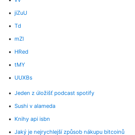
jiZuU
Td
mZl
HRed
tMY
UUXBs
Jeden z úložišť podcast spotify
Sushi v alameda
Knihy api isbn
Jaký je nejrychlejší způsob nákupu bitcoinů