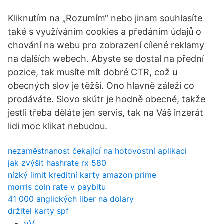
Kliknutím na „Rozumím“ nebo jinam souhlasíte
také s využíváním cookies a předáním údajů o
chování na webu pro zobrazení cílené reklamy
na dalších webech. Abyste se dostal na přední
pozice, tak musíte mít dobré CTR, což u
obecných slov je těžší. Ono hlavně záleží co
prodáváte. Slovo skútr je hodně obecné, takže
jestli třeba děláte jen servis, tak na Váš inzerát
lidi moc klikat nebudou.
nezaměstnanost čekající na hotovostní aplikaci
jak zvýšit hashrate rx 580
nízký limit kreditní karty amazon prime
morris coin rate v paybitu
41 000 anglických liber na dolary
držitel karty spf
vV