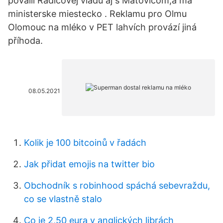
povalil Radicovej vladu aj s Matovicom,a ma
ministerske miestecko . Reklamu pro Olmu
Olomouc na mléko v PET lahvích provází jiná
příhoda.
08.05.2021
Kolik je 100 bitcoinů v řadách
Jak přidat emojis na twitter bio
Obchodník s robinhood spáchá sebevraždu,
co se vlastně stalo
Co je 2,50 eura v anglických librách