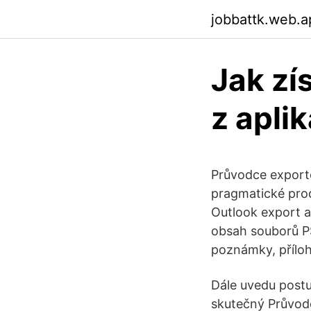
jobbattk.web.a
Jak zí
z apli
Průvodce exporte
pragmatické prod
Outlook export 
obsah souborů PS
poznámky, přílohy
Dále uvedu postu
skutečný Průvodc