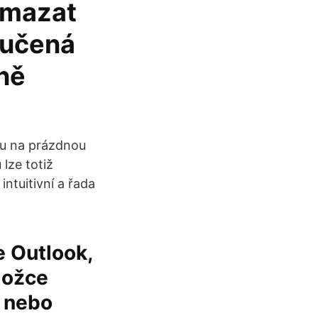
ymazat
ručená
rně
du na prázdnou
lze totiž
intuitivní a řada
 Outlook,
ložce
 nebo