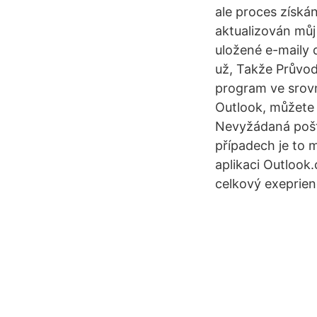
ale proces získá
aktualizován můj
uložené e-maily 
už, Takže Průvo
program ve srov
Outlook, můžete 
Nevyžádaná pošt
případech je to 
aplikaci Outlook
celkový exeprien