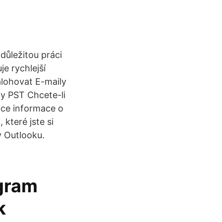
důležitou práci
e rychlejší
zálohovat E-maily
hy PST Chcete-li
vce informace o
 které jste si
v Outlooku.
gram
k