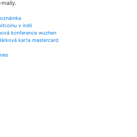
-maily.
 poznámka
bitcoinu v indii
nová konference wuzhen
dárková karta mastercard
dnes