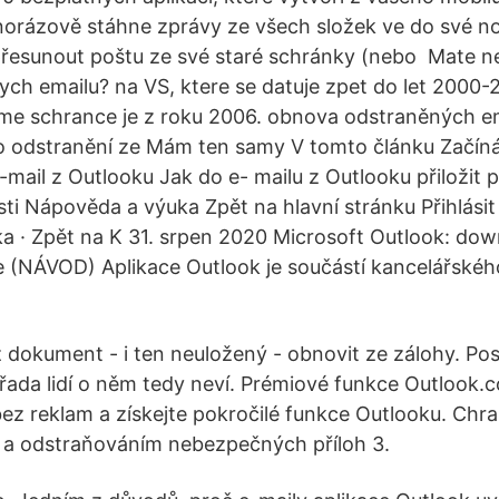
norázově stáhne zprávy ze všech složek ve do své n
přesunout poštu ze své staré schránky (nebo Mate 
ych emailu? na VS, ktere se datuje zpet do let 2000
v me schrance je z roku 2006. obnova odstraněných e
o odstranění ze Mám ten samy V tomto článku Začín
e-mail z Outlooku Jak do e- mailu z Outlooku přiložit
i Nápověda a výuka Zpět na hlavní stránku Přihlásit
 · Zpět na K 31. srpen 2020 Microsoft Outlook: down
e (NÁVOD) Aplikace Outlook je součástí kancelářskéh
ž dokument - i ten neuložený - obnovit ze zálohy. Pos
a řada lidí o něm tedy neví. Prémiové funkce Outlook.co
z reklam a získejte pokročilé funkce Outlooku. Chra
 a odstraňováním nebezpečných příloh 3.