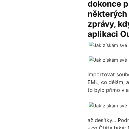
dokonce p
některých 
zprávy, kd
aplikaci O
importovat soub
EML, co dělám, a
to bylo přímo v a
až desítky… Podm
- co Čtěte také: 