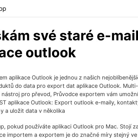
pp
skám své staré e-mai
kace outlook
m aplikace Outlook je jednou z našich nejoblíbenější
uktů do data pro export dat aplikace Outlook. Multi-
a nástroj pro převod, Průvodce exportem vám umožní
T aplikace Outlook: Export outlook e-maily, kontakt
 a uložit data v několika
p, pokud používáte aplikaci Outlook pro Mac. Stojí z
e importem a exportem je do značné míry stejný ve 