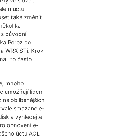
zly ve složce
eslem účtu
uset také změnit
 několika
 s původní
íká Pérez po
za WRX STi. Krok
ail to často
né, mnoho
ré umožňují lidem
 nejoblíbenějších
trvalé smazané e-
isk a vyhledejte
pro obnovení e-
 vašeho účtu AOL