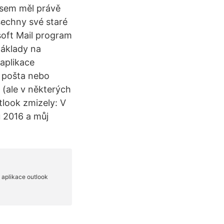
 jsem měl právě
šechny své staré
soft Mail program
Náklady na
aplikace
á pošta nebo
(ale v některých
tlook zmizely: V
u 2016 a můj