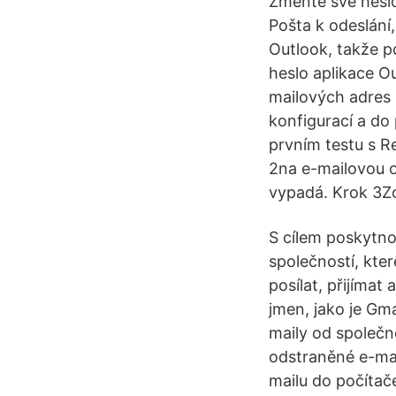
Změňte své heslo
Pošta k odeslání,
Outlook, takže p
heslo aplikace Ou
mailových adres 
konfigurací a do
prvním testu s R
2na e-mailovou o
vypadá. Krok 3Zo
S cílem poskytno
společností, kter
posílat, přijíma
jmen, jako je Gm
maily od společn
odstraněné e-mai
mailu do počítače