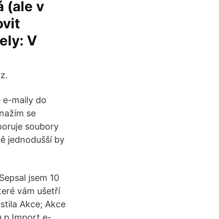
 (ale v
vit
ely: V
z.
 e-maily do
snažím se
poruje soubory
tě jednodušší by
Sepsal jsem 10
teré vám ušetří
stila Akce; Akce
u p Import e-