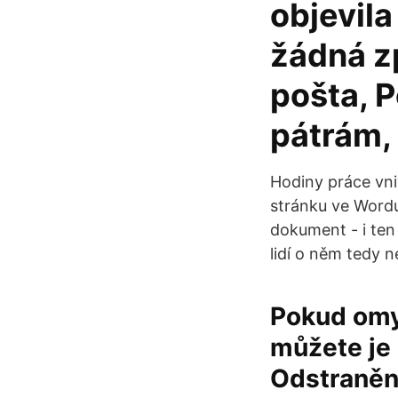
objevil
žádná z
pošta, P
pátrám, 
Hodiny práce vni
stránku ve Wordu
dokument - i ten 
lidí o něm tedy n
Pokud omy
můžete je 
Odstraněn