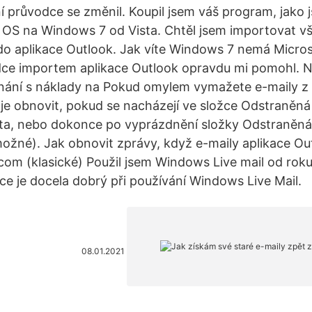
ní průvodce se změnil. Koupil jsem váš program, jako
 OS na Windows 7 od Vista. Chtěl jsem importovat v
do aplikace Outlook. Jak víte Windows 7 nemá Micro
dce importem aplikace Outlook opravdu mi pomohl. 
nání s náklady na Pokud omylem vymažete e-maily z 
je obnovit, pokud se nacházejí ve složce Odstraněn
a, nebo dokonce po vyprázdnění složky Odstraněná 
možné). Jak obnovit zprávy, když e-maily aplikace Ou
.com (klasické) Použil jsem Windows Live mail od rok
ce je docela dobrý při používání Windows Live Mail.
08.01.2021