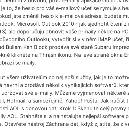
. Jedním z důvodů, proč e-maily aplikace Outlook uví
 je to, že heslo pro váš e-mailový účet se rýmuje s h
okud jste změnili heslo k e-mailové adrese, budete m
tlook. Microsoft Outlook 2010 - jak sjednotit čtení z
(3) ale doporučuju obnovit vaše e-maily někde na PC
 původního Outlooku, vytvořit si v v něm IMAP účet, ř
ed Bullem Ken Block prodává své staré Subaru Impre
kně klikněte na Thrash ikonu. Na levé straně okna Em
brazí se maily.
ut všem uživatelům co nejlepší služby, jak je to mož
é navrhl a prodává několik vynikajících softwarů, kte
t a udržovat své e-maily. Můžeme vyjmenovat některé z
ail, Hotmail, a samozřejmě, Yahoo! Pošta. Jak načíst 
osti AOL s obnovou dat. Krok 1: Skenujte celý pevný d
ly AOL. Stáhněte si a nainstalujte nejlepší software 
. Otevřete nástroj Záchrana dat, když zjistíte, že z