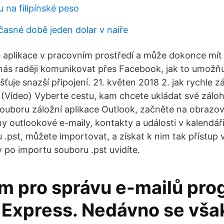
 na filipínské peso
učasné době jeden dolar v naiře
é aplikace v pracovním prostředí a může dokonce mít 
nás raději komunikovat přes Facebook, jak to umožňuj
šťuje snazší připojení. 21. květen 2018 2. jak rychle 
 (Video) Vyberte cestu, kam chcete ukládat své zálo
 souboru záložní aplikace Outlook, začněte na obrazo
y outlookové e-maily, kontakty a události v kalendáři,
u .pst, můžete importovat, a získat k nim tak přístup 
y po importu souboru .pst uvidíte.
m pro správu e-mailů pro
 Express. Nedávno se vša