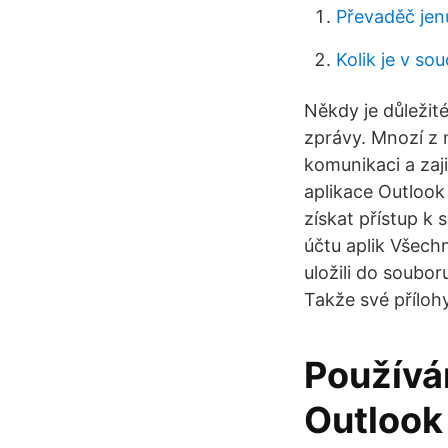
Převaděč jenu
Kolik je v so
Někdy je důležit
zprávy. Mnozí z 
komunikaci a zaji
aplikace Outlook
získat přístup k
účtu aplik Všechn
uložili do soubor
Takže své příloh
Používá
Outlook