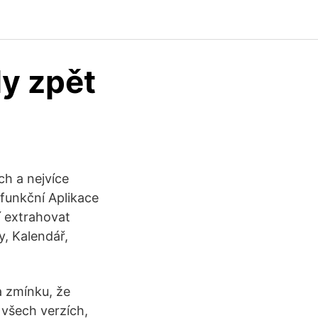
ly zpět
ch a nejvíce
funkční Aplikace
 extrahovat
y, Kalendář,
a zmínku, že
všech verzích,