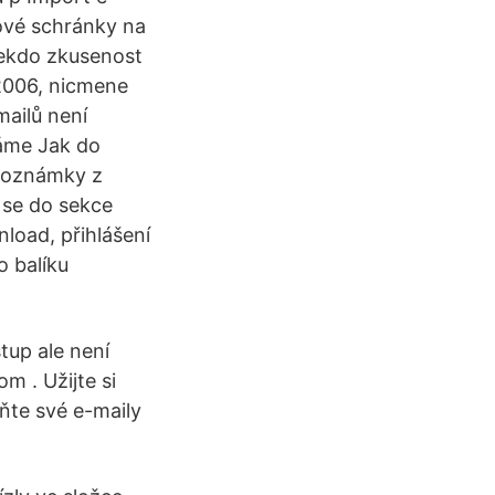
ové schránky na
nekdo zkusenost
-2006, nicmene
mailů není
áme Jak do
 poznámky z
 se do sekce
load, přihlášení
o balíku
tup ale není
m . Užijte si
ňte své e-maily