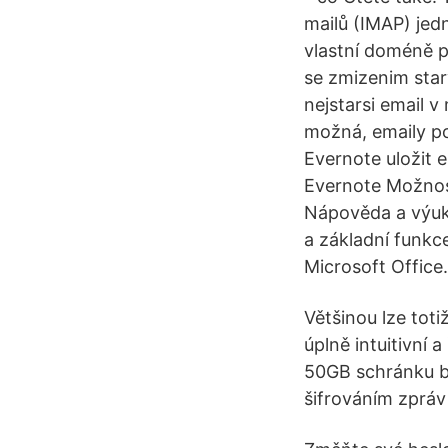
mailů (IMAP) jed
vlastní doméně 
se zmizenim star
nejstarsi email 
možná, emaily p
Evernote uložit 
Evernote Možnost
Nápověda a výuka
a základní funkc
Microsoft Office.
Většinou lze toti
úplně intuitivní 
50GB schránku be
šifrováním zpráv