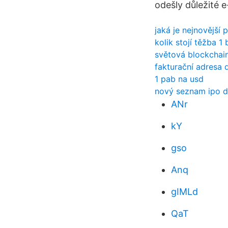
odešly důležité e
jaká je nejnovější
kolik stojí těžba 1 
světová blockchai
fakturační adresa 
1 pab na usd
nový seznam ipo 
ANr
kY
gso
Anq
gIMLd
QaT