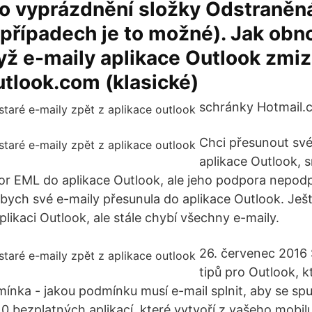
o vyprázdnění složky Odstraněná
případech je to možné). Jak obno
yž e-maily aplikace Outlook zmiz
utlook.com (klasické)
schránky Hotmail.c
Chci přesunout své
aplikace Outlook, 
or EML do aplikace Outlook, ale jeho podpora nepod
bych své e-maily přesunula do aplikace Outlook. Ješ
plikaci Outlook, ale stále chybí všechny e-maily.
26. červenec 2016 
tipů pro Outlook, k
ínka - jakou podmínku musí e-mail splnit, aby se spu
10 bezplatných aplikací, které vytvoří z vašeho mobil