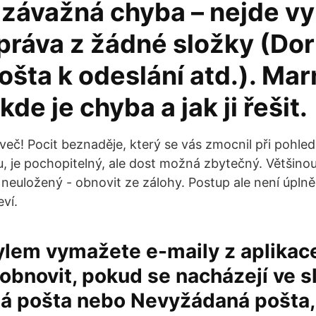
a závažná chyba – nejde v
práva z žádné složky (Do
ošta k odeslání atd.). Ma
kde je chyba a jak ji řešit.
več! Pocit beznaděje, který se vás zmocnil při pohle
, je pochopitelný, ale dost možná zbytečný. Většinou 
neuložený - obnovit ze zálohy. Postup ale není úplně 
eví.
lem vymažete e-maily z aplikace
obnovit, pokud se nacházejí ve s
á pošta nebo Nevyžádaná pošta,