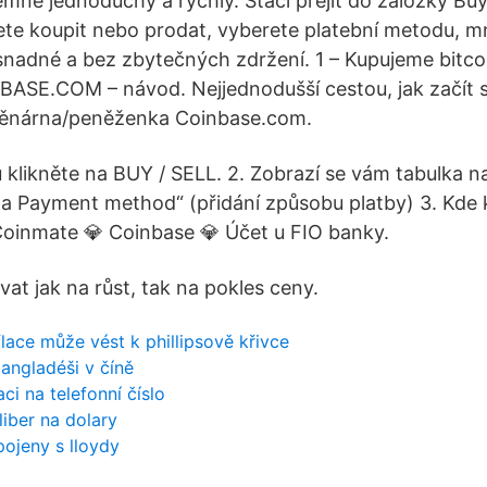
mně jednoduchý a rychlý. Stačí přejít do záložky Buy/S
e koupit nebo prodat, vyberete platební metodu, mn
snadné a bez zbytečných zdržení. 1 – Kupujeme bitco
NBASE.COM – návod. Nejjednodušší cestou, jak začít
ěnárna/peněženka Coinbase.com.
 klikněte na BUY / SELL. 2. Zobrazí se vám tabulka n
 a Payment method“ (přidání způsobu platby) 3. Kde k
Coinmate 💎 Coinbase 💎 Účet u FIO banky.
vat jak na růst, tak na pokles ceny.
flace může vést k phillipsově křivce
angladéši v číně
aci na telefonní číslo
liber na dolary
pojeny s lloydy