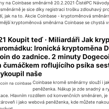
oiny na Coinbase směnárně 20.2.2021 ČistéPC Návod
 směnárně je sice díky registraci trošku zdlouhavý pr
, jak na to. Akcie Coinbase - kryptoměnová směnárn
ámější kryptoměnová směnárna Coinbase se chystá vs
21 Koupit teď · Miliardáři Jak kr
 hromádku: Ironická kryptoměna 
oin do zadnice. 2 minuty Dogeco
 čumáčkem roflujícího psíka sest
vykoupil naše
Coinbase kromě směnárny slouží i j
peněženka. Nákup je zde snadný a ry
likace. Hlavním rozdílem od konvenčních směnáren, je 
 zároveň i jako webová peněženka, kde můžete nako
ovávat.