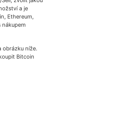
ell, zvolit jakou
ožství a je
in, Ethereum,
 s nákupem
a obrázku níže.
oupit Bitcoin