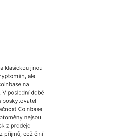
a klasickou jinou
kryptoměn, ale
Coinbase na
. V poslední době
a poskytovatel
lečnost Coinbase
ryptoměny nejsou
sk z prodeje
z příjmů, což činí