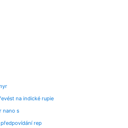
myr
řevést na indické rupie
r nano s
 předpovídání rep