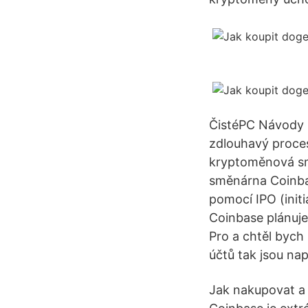
ČistéPC Návody 0
zdlouhavý proces
kryptoměnová sm
směnárna Coinbas
pomocí IPO (initia
Coinbase plánuje
Pro a chtěl bych
účtů tak jsou nap
Jak nakupovat a