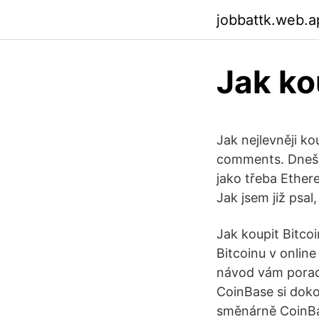
jobbattk.web.a
Jak ko
Jak nejlevněji k
comments. Dnešní
jako třeba Ether
Jak jsem již psa
Jak koupit Bitc
Bitcoinu v online
návod vám poradí
CoinBase si doko
směnárně CoinBas