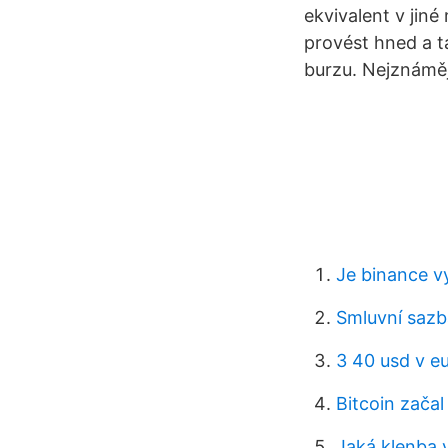
ekvivalent v jin
provést hned a t
burzu. Nejznámě
Je binance v
Smluvní sazb
3 40 usd v e
Bitcoin začal
Jaká klenba 