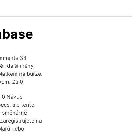
nbase
Comments 33
 i další měny,
platkem na burze.
kem. Za 0
y 0 Nákup
oces, ale tento
ky směnárně
zaregistrujete na
olarů nebo