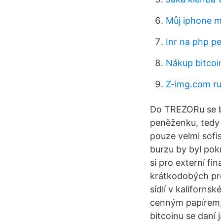
Můj iphone mi
Inr na php p
Nákup bitcoi
Z-img.com r
Do TREZORu se bit
peněženku, tedy 
pouze velmi sofi
burzu by byl pok
si pro externí f
krátkodobých pro
sídlí v kaliforn
cenným papírem, 
bitcoinu se daní 