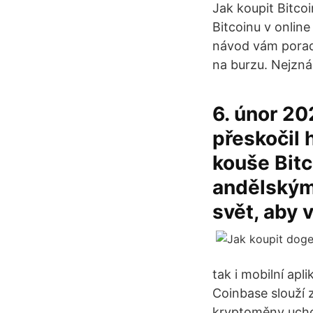
Jak koupit Bitc
Bitcoinu v online
návod vám poradí
na burzu. Nejzn
6. únor 20
přeskočil
kouše Bitc
andělským
svět, aby 
tak i mobilní ap
Coinbase slouží
kryptoměny uch