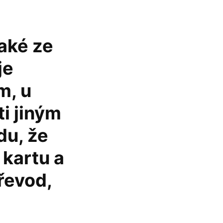
aké ze
je
m, u
i jiným
u, že
 kartu a
řevod,