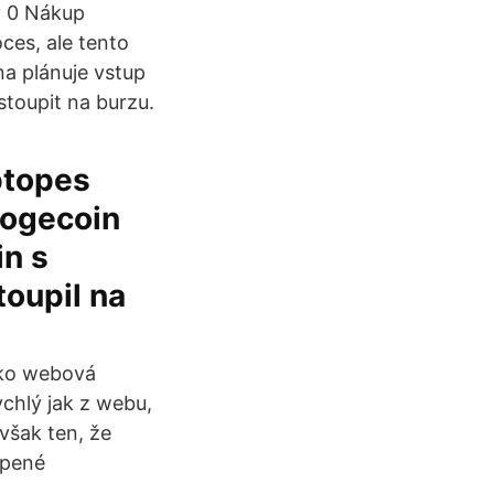
y 0 Nákup
oces, ale tento
a plánuje vstup
toupit na burzu.
yptopes
Dogecoin
in s
oupil na
ako webová
chlý jak z webu,
však ten, že
upené