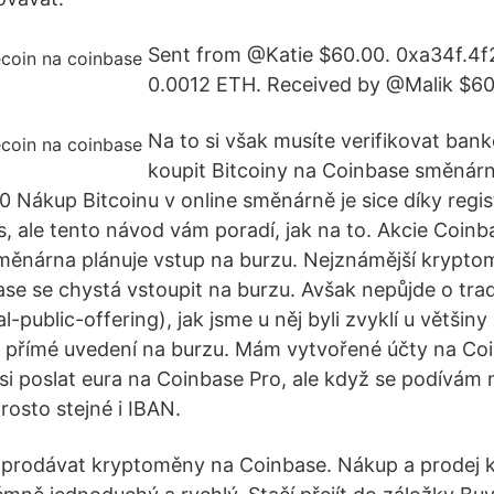
Sent from @Katie $60.00. 0xa34f.4
0.0012 ETH. Received by @Malik $60
Na to si však musíte verifikovat bank
koupit Bitcoiny na Coinbase směnár
 Nákup Bitcoinu v online směnárně je sice díky regis
, ale tento návod vám poradí, jak na to. Akcie Coinb
ěnárna plánuje vstup na burzu. Nejznámější krypt
e se chystá vstoupit na burzu. Avšak nepůjde o trad
l-public-offering), jak jsme u něj byli zvyklí u většiny
 přímé uvedení na burzu. Mám vytvořené účty na Coi
 si poslat eura na Coinbase Pro, ale když se podívám
rosto stejné i IBAN.
 prodávat kryptoměny na Coinbase. Nákup a prodej 