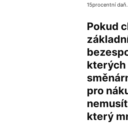
15procentní daň.
Pokud ch
základn
bezespor
kterých 
směnárn
pro nák
nemusít
který mn