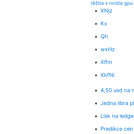
těžba s nvidia gpu
XNjz
Kx
Qh
wxHz
Xlfm
XkfNi
4,50 usd na 
Jedna libra p
Lisk na ledge
Predikce cen