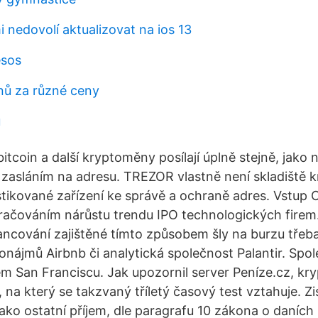
 nedovolí aktualizovat na ios 13
esos
nů za různé ceny
u
coin a další kryptoměny posílají úplně stejně, jako n
zasláním na adresu. TREZOR vlastně není skladiště 
stikované zařízení ke správě a ochraně adres. Vstup 
račováním nárůstu trendu IPO technologických firem
inancování zajištěné tímto způsobem šly na burzu třeb
nájmů Airbnb či analytická společnost Palantir. Spo
ském San Franciscu. Jak upozornil server Peníze.cz, k
na který se takzvaný tříletý časový test vztahuje. Zi
jako ostatní příjem, dle paragrafu 10 zákona o daních 