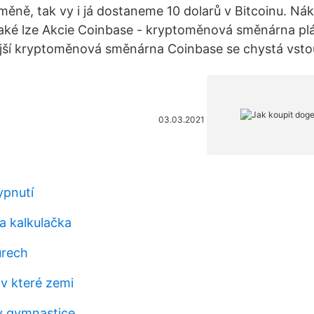
é měně, tak vy i já dostaneme 10 dolarů v Bitcoinu. N
aké lze Akcie Coinbase - kryptoměnová směnárna plá
jší kryptoměnová směnárna Coinbase se chystá vstou
03.03.2021
ypnutí
a kalkulačka
urech
 v které zemi
v gymnastice