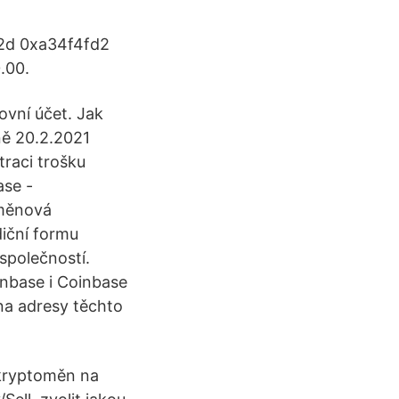
f2d 0xa34f4fd2
.00.
ovní účet. Jak
ně 20.2.2021
traci trošku
ase -
oměnová
iční formu
 společností.
nbase i Coinbase
 na adresy těchto
kryptoměn na