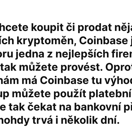
cete koupit či prodat něj
ích kryptoměn, Coinbase 
u jedna z nejlepších fire
tak můžete provést. Oprot
ám má Coinbase tu výhod
up můžete použít platební
e tak čekat na bankovní p
ohdy trvá i několik dní.