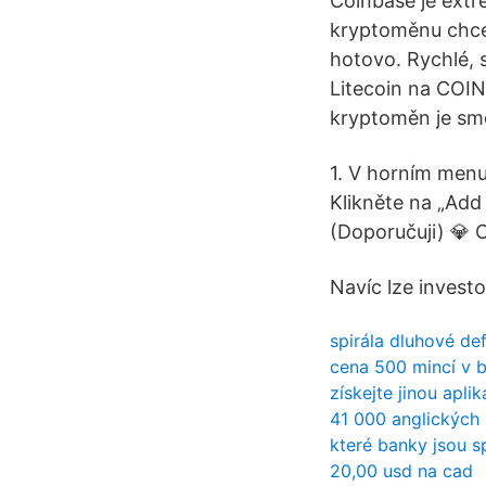
Coinbase je extré
kryptoměnu chcet
hotovo. Rychlé, 
Litecoin na COI
kryptoměn je sm
1. V horním menu
Klikněte na „Add
(Doporučuji) 💎 
Navíc lze investo
spirála dluhové de
cena 500 mincí v b
získejte jinou aplik
41 000 anglických 
které banky jsou s
20,00 usd na cad