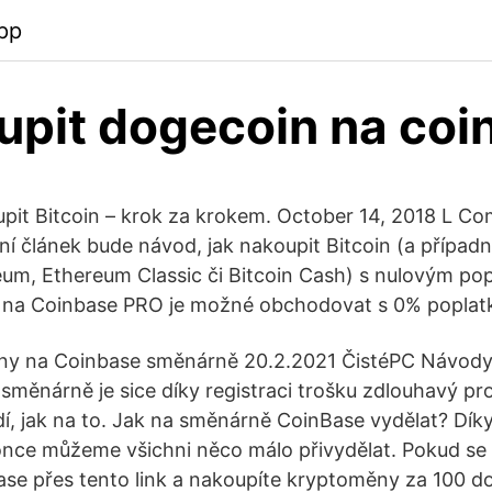
pp
upit dogecoin na coi
oupit Bitcoin – krok za krokem. October 14, 2018 L 
 článek bude návod, jak nakoupit Bitcoin (a případně
eum, Ethereum Classic či Bitcoin Cash) s nulovým po
l, na Coinbase PRO je možné obchodovat s 0% poplat
oiny na Coinbase směnárně 20.2.2021 ČistéPC Návod
 směnárně je sice díky registraci trošku zdlouhavý pr
, jak na to. Jak na směnárně CoinBase vydělat? Dí
nce můžeme všichni něco málo přivydělat. Pokud se 
e přes tento link a nakoupíte kryptoměny za 100 d