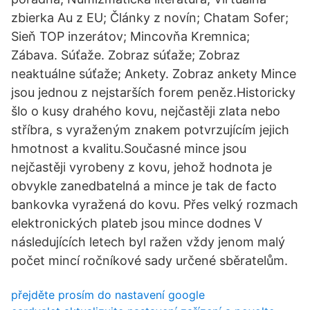
zbierka Au z EU; Články z novín; Chatam Sofer;
Sieň TOP inzerátov; Mincovňa Kremnica;
Zábava. Súťaže. Zobraz súťaže; Zobraz
neaktuálne súťaže; Ankety. Zobraz ankety Mince
jsou jednou z nejstarších forem peněz.Historicky
šlo o kusy drahého kovu, nejčastěji zlata nebo
stříbra, s vyraženým znakem potvrzujícím jejich
hmotnost a kvalitu.Současné mince jsou
nejčastěji vyrobeny z kovu, jehož hodnota je
obvykle zanedbatelná a mince je tak de facto
bankovka vyražená do kovu. Přes velký rozmach
elektronických plateb jsou mince dodnes V
následujících letech byl ražen vždy jenom malý
počet mincí ročníkové sady určené sběratelům.
přejděte prosím do nastavení google