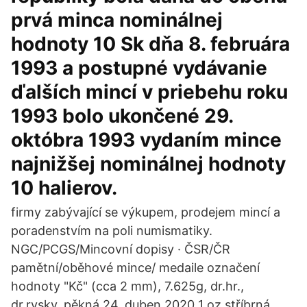
prvá minca nominálnej
hodnoty 10 Sk dňa 8. februára
1993 a postupné vydávanie
ďalších mincí v priebehu roku
1993 bolo ukončené 29.
októbra 1993 vydaním mince
najnižšej nominálnej hodnoty
10 halierov.
firmy zabývající se výkupem, prodejem mincí a
poradenstvím na poli numismatiky.
NGC/PCGS/Mincovní dopisy · ČSR/ČR
pamětní/oběhové mince/ medaile označení
hodnoty "Kč" (cca 2 mm), 7.625g, dr.hr.,
dr.rysky, pěkná 24. duben 2020 1 oz stříbrná