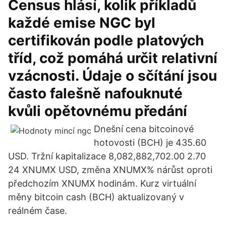
Census hlásí, kolik příkladů
každé emise NGC byl
certifikován podle platových
tříd, což pomáhá určit relativní
vzácnosti. Údaje o sčítání jsou
často falešně nafouknuté
kvůli opětovnému předání
Dnešní cena bitcoinové
hotovosti (BCH) je 435.60
USD. Tržní kapitalizace 8,082,882,702.00 2.70
24 XNUMX USD, změna XNUMX% nárůst oproti
předchozím XNUMX hodinám. Kurz virtuální
měny bitcoin cash (BCH) aktualizovaný v
reálném čase.