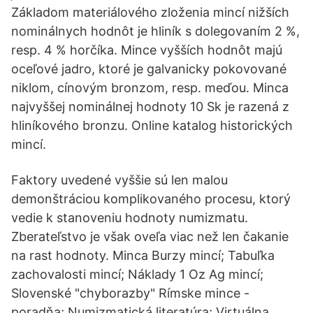
Základom materiálového zloženia mincí nižších
nominálnych hodnôt je hliník s dolegovaním 2 %,
resp. 4 % horčíka. Mince vyšších hodnôt majú
oceľové jadro, ktoré je galvanicky pokovované
niklom, cínovým bronzom, resp. meďou. Minca
najvyššej nominálnej hodnoty 10 Sk je razená z
hliníkového bronzu. Online katalog historických
mincí.
Faktory uvedené vyššie sú len malou
demonštráciou komplikovaného procesu, ktorý
vedie k stanoveniu hodnoty numizmatu.
Zberateľstvo je však oveľa viac než len čakanie
na rast hodnoty. Minca Burzy mincí; Tabuľka
zachovalosti mincí; Náklady 1 Oz Ag mincí;
Slovenské "chyborazby" Rímske mince -
poradňa; Numizmatická literatúra; Virtuálna