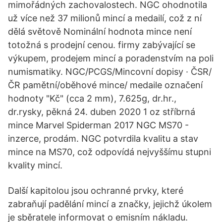
mimořádných zachovalostech. NGC ohodnotila
už více než 37 milionů mincí a medailí, což z ní
dělá světově Nominální hodnota mince není
totožná s prodejní cenou. firmy zabývající se
výkupem, prodejem mincí a poradenstvím na poli
numismatiky. NGC/PCGS/Mincovní dopisy · ČSR/
ČR pamětní/oběhové mince/ medaile označení
hodnoty "Kč" (cca 2 mm), 7.625g, dr.hr.,
dr.rysky, pěkná 24. duben 2020 1 oz stříbrná
mince Marvel Spiderman 2017 NGC MS70 -
inzerce, prodám. NGC potvrdila kvalitu a stav
mince na MS70, což odpovídá nejvyššímu stupni
kvality mincí.
Další kapitolou jsou ochranné prvky, které
zabraňují padělání mincí a značky, jejichž úkolem
je sběratele informovat o emisním nákladu.