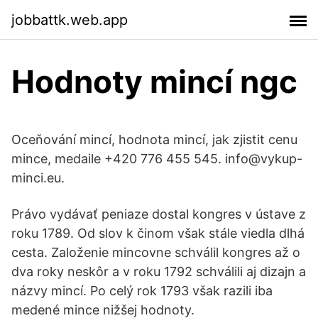
jobbattk.web.app
Hodnoty mincí ngc
Oceňování mincí, hodnota mincí, jak zjistit cenu
mince, medaile +420 776 455 545. info@vykup-
minci.eu.
Právo vydávať peniaze dostal kongres v ústave z
roku 1789. Od slov k činom však stále viedla dlhá
cesta. Založenie mincovne schválil kongres až o
dva roky neskôr a v roku 1792 schválili aj dizajn a
názvy mincí. Po celý rok 1793 však razili iba
medené mince nižšej hodnoty.