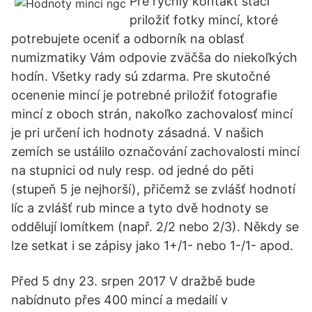
Pre rýchly kontakt stačí
priložiť fotky mincí, ktoré
potrebujete oceniť a odborník na oblasť
numizmatiky Vám odpovie zväčša do niekoľkých
hodín. Všetky rady sú zdarma. Pre skutočné
ocenenie mincí je potrebné priložiť fotografie
mincí z oboch strán, nakoľko zachovalosť mincí
je pri určení ich hodnoty zásadná. V našich
zemích se ustálilo označování zachovalosti mincí
na stupnici od nuly resp. od jedné do pěti
(stupeň 5 je nejhorší), přičemž se zvlášť hodnotí
líc a zvlášť rub mince a tyto dvě hodnoty se
oddělují lomítkem (např. 2/2 nebo 2/3). Někdy se
lze setkat i se zápisy jako 1+/1- nebo 1-/1- apod.
Před 5 dny 23. srpen 2017 V dražbě bude
nabídnuto přes 400 mincí a medailí v