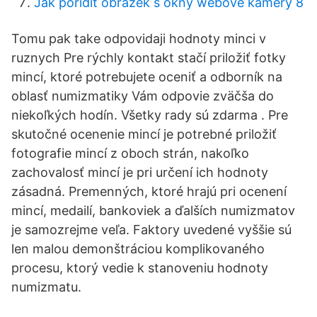
Jak pořídit obrázek s okny webové kamery 8
Tomu pak take odpovidaji hodnoty minci v
ruznych Pre rýchly kontakt stačí priložiť fotky
mincí, ktoré potrebujete oceniť a odborník na
oblasť numizmatiky Vám odpovie zväčša do
niekoľkých hodín. Všetky rady sú zdarma . Pre
skutočné ocenenie mincí je potrebné priložiť
fotografie mincí z oboch strán, nakoľko
zachovalosť mincí je pri určení ich hodnoty
zásadná. Premenných, ktoré hrajú pri ocenení
mincí, medailí, bankoviek a ďalších numizmatov
je samozrejme veľa. Faktory uvedené vyššie sú
len malou demonštráciou komplikovaného
procesu, ktorý vedie k stanoveniu hodnoty
numizmatu.