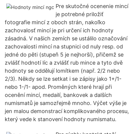
Pre skutočné ocenenie mincí
je potrebné priložiť
fotografie mincí z oboch strán, nakoľko
zachovalosť mincí je pri určení ich hodnoty
zásadná. V našich zemích se ustálilo označování
zachovalosti mincí na stupnici od nuly resp. od
jedné do pěti (stupeň 5 je nejhorší), přičemž se
zvlášť hodnotí líc a zvlášť rub mince a tyto dvě
hodnoty se oddělují lomítkem (např. 2/2 nebo
2/3). Někdy se lze setkat i se zápisy jako 1+/1-
nebo 1-/1- apod. Proměných které hrají při
ocenění mincí, medailí, bankovek a dalších
numismatů je samozřejmě mnoho. Výčet výše je
jen malou demonstrací komplikovaného procesu,
který vede k stanovení hodnoty numismatu.